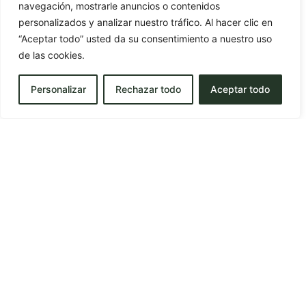
navegación, mostrarle anuncios o contenidos
entrada
personalizados y analizar nuestro tráfico. Al hacer clic en
“Aceptar todo” usted da su consentimiento a nuestro uso
de las cookies.
Personalizar
Rechazar todo
Aceptar todo
OTRAS ENTRADAS
OFERTA POPUP
LEER MÁS
SENDERISMO EN CARAVACA DE
LA CRUZ: LAS MEJORES RUTAS
PARA DESCONECTAR
LEER MÁS